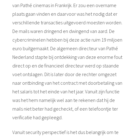
van Pathé cinemas in Frankrijk. Er zou een overname
plaats gaan vinden en daarvoor was het nodig dat er
verschillende transacties uitgevoerd moesten worden.
De mails waren dringend en dwingend van aard. De
cybercriminelen hebben bij deze actie ruim 19 miljoen
euro buitgemaakt. De algemeen directeur van Pathé
Nederland stapte bij ontdekking van deze enorme fout
direct op en de financieel directeur werd op staande
voet ontslagen. Dit is later door de rechter omgezet
naar ontbinding van het contract met doorbetaling van
het salaris tot het einde van het jaar. Vanuit zijn functie
was het hem namelijk wel aan te rekenen dat hij de
mails niet beter had gecheckt, of een telefoontje ter
verificatie had gepleegd.
Vanuit security perspectief is het dus belangrijk om te