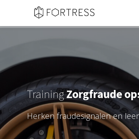
Training
Zorgfraude op
H
e
r
k
e
n
f
r
a
u
d
e
s
i
g
n
a
l
e
n
e
n
l
e
e