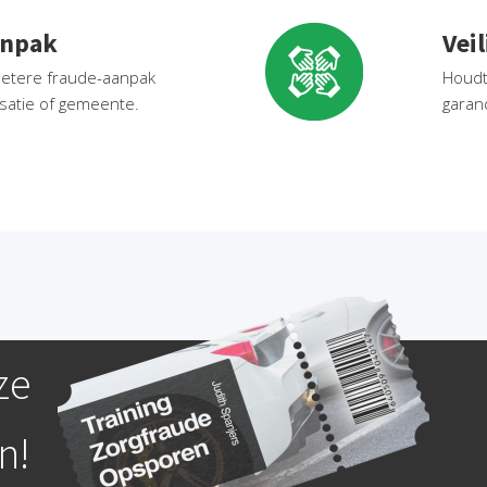
anpak
Vei
betere fraude-aanpak
Houdt
isatie of gemeente.
garan
ze
n!