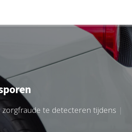
sporen
r
z
o
r
g
f
r
a
u
d
e
t
e
d
e
t
e
c
t
e
r
e
n
t
i
j
d
e
n
s
d
e
z