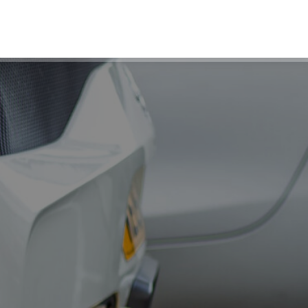
e
t
r
a
i
n
i
n
g