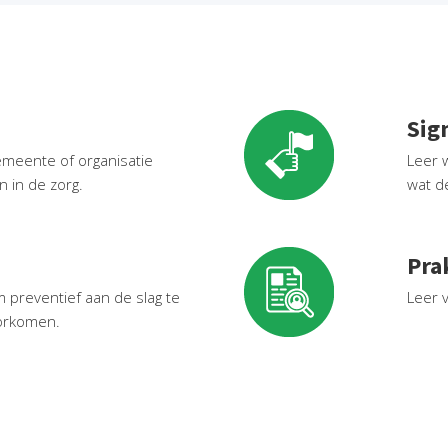
Sig
meente of organisatie
Leer w
 in de zorg.
wat d
Pra
 preventief aan de slag te
Leer 
orkomen.