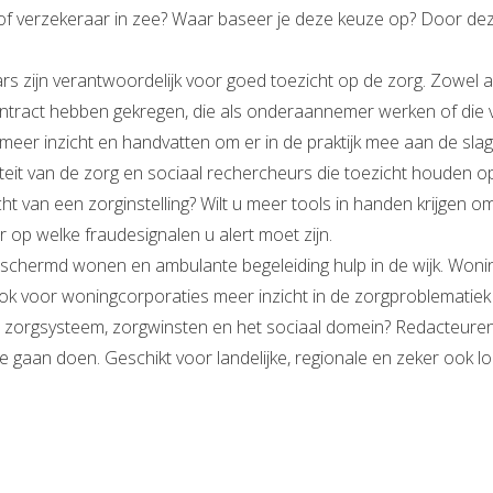
 of verzekeraar in zee? Waar baseer je deze keuze op? Door deze
s zijn verantwoordelijk voor goed toezicht op de zorg. Zowel als
contract hebben gekregen, die als onderaannemer werken of di
meer inzicht en handvatten om er in de praktijk mee aan de slag
eit van de zorg en sociaal rechercheurs die toezicht houden op
icht van een zorginstelling? Wilt u meer tools in handen krijgen
r op welke fraudesignalen u alert moet zijn.
 beschermd wonen en ambulante begeleiding hulp in de wijk. Woni
ook voor woningcorporaties meer inzicht in de zorgproblematiek d
et zorgsysteem, zorgwinsten en het sociaal domein? Redacteuren
e gaan doen. Geschikt voor landelijke, regionale en zeker ook lo